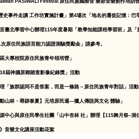
an PASIWALI Festival 原住民族國際音 樂節音樂創作培訓
歷史事件走讀 工作坊實施計畫」第4場次「地名的遷徙記憶：巴
言臺北學習中心辦理115年度暑期「教學知能課程學習班」及「
第1次原住民族語言能力認證測驗獎勵金」請參考。
區大專校院原住民族青年領培營」
18屆神腦原鄉踏查影像紀錄獎」活動
理「族群認同不是答案，而是一條路－原住民族青年對話」活動
動山林・尋跡泰夏】元培原民週—獵人傳說與文化 體驗」
與原住民學生社團「山中杏林 社」辦理【115舞月祭–洄佳 Kar
》音樂文化講座活動花絮