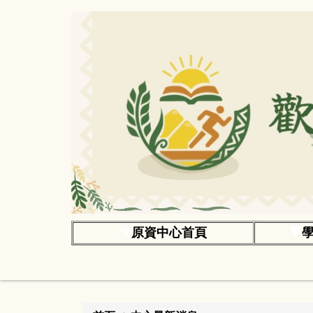
跳
到
主
要
內
容
區
原資中心首頁
🔻
🔻