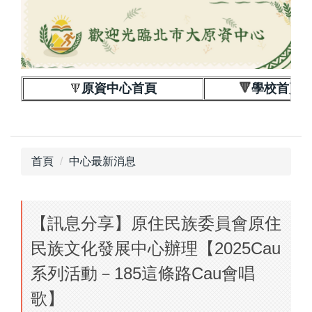
跳
到
主
要
內
原資中心首頁
🔻
學校首頁
🔻
容
區
首頁
中心最新消息
【訊息分享】原住民族委員會原住
民族文化發展中心辦理【2025Cau
系列活動－185這條路Cau會唱
歌】